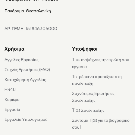
Πανόραμα, Θεσσαλονίκη
ΑΡ. ΓΕΜΗ: 181846306000
Χρήσιμα
Υποψήφιοι
Αγγελίες Εργασίας
Tips αν ψάχνεις την πρώτη σου
εργασία
Συχνές Ερωτήσεις (FAQ)
Τι πρέπει να προσέξετε στη
Καταχώρηση Αγγελίας
συνέντευξη
HR4U
Συχνότερες Ερωτήσεις
Καριέρα
Συνέντευξης
Εργασία
Tips Συνέντευξης
Εργαλεία Υπολογισμού
Σύντομα Τips για το βιογραφικό
σου!