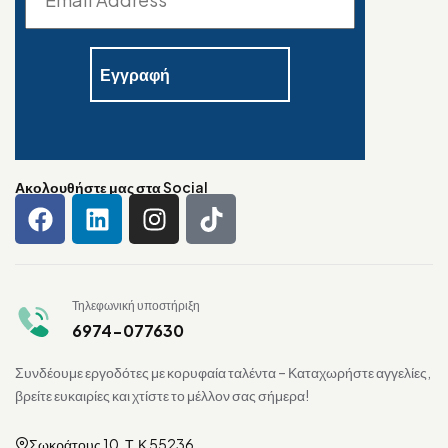
Ακολουθήστε μας στα Social
Τηλεφωνική υποστήριξη
6974-077630
Συνδέουμε εργοδότες με κορυφαία ταλέντα – Καταχωρήστε αγγελίες,
βρείτε ευκαιρίες και χτίστε το μέλλον σας σήμερα!
Σωκράτους 10, Τ.Κ 55236