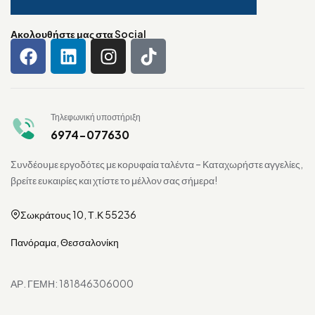
Ακολουθήστε μας στα Social
Τηλεφωνική υποστήριξη
6974-077630
Συνδέουμε εργοδότες με κορυφαία ταλέντα – Καταχωρήστε αγγελίες,
βρείτε ευκαιρίες και χτίστε το μέλλον σας σήμερα!
Σωκράτους 10, Τ.Κ 55236
Πανόραμα, Θεσσαλονίκη
ΑΡ. ΓΕΜΗ: 181846306000