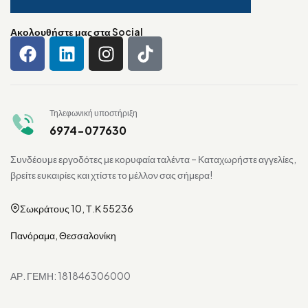
Ακολουθήστε μας στα Social
Τηλεφωνική υποστήριξη
6974-077630
Συνδέουμε εργοδότες με κορυφαία ταλέντα – Καταχωρήστε αγγελίες,
βρείτε ευκαιρίες και χτίστε το μέλλον σας σήμερα!
Σωκράτους 10, Τ.Κ 55236
Πανόραμα, Θεσσαλονίκη
ΑΡ. ΓΕΜΗ: 181846306000