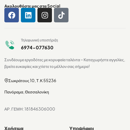
Ακολουθήστε μας στα Social
Τηλεφωνική υποστήριξη
6974-077630
Συνδέουμε εργοδότες με κορυφαία ταλέντα – Καταχωρήστε αγγελίες,
βρείτε ευκαιρίες και χτίστε το μέλλον σας σήμερα!
Σωκράτους 10, Τ.Κ 55236
Πανόραμα, Θεσσαλονίκη
ΑΡ. ΓΕΜΗ: 181846306000
Χρήσιμα
Υποψήφιοι