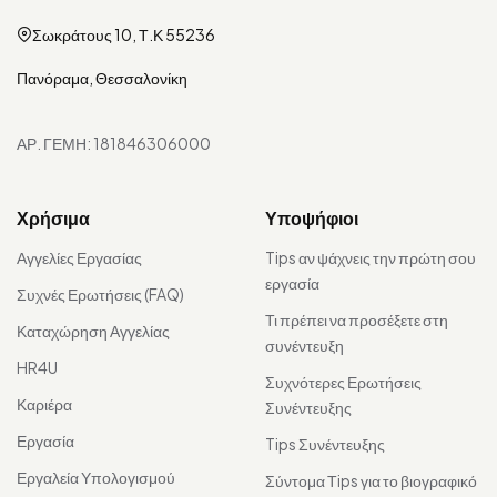
Σωκράτους 10, Τ.Κ 55236
Πανόραμα, Θεσσαλονίκη
ΑΡ. ΓΕΜΗ: 181846306000
Χρήσιμα
Υποψήφιοι
Αγγελίες Εργασίας
Tips αν ψάχνεις την πρώτη σου
εργασία
Συχνές Ερωτήσεις (FAQ)
Τι πρέπει να προσέξετε στη
Καταχώρηση Αγγελίας
συνέντευξη
HR4U
Συχνότερες Ερωτήσεις
Καριέρα
Συνέντευξης
Εργασία
Tips Συνέντευξης
Εργαλεία Υπολογισμού
Σύντομα Τips για το βιογραφικό