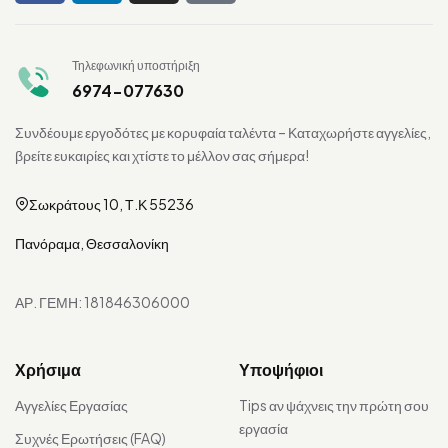
Τηλεφωνική υποστήριξη
6974-077630
Συνδέουμε εργοδότες με κορυφαία ταλέντα – Καταχωρήστε αγγελίες,
βρείτε ευκαιρίες και χτίστε το μέλλον σας σήμερα!
Σωκράτους 10, Τ.Κ 55236
Πανόραμα, Θεσσαλονίκη
ΑΡ. ΓΕΜΗ: 181846306000
Χρήσιμα
Υποψήφιοι
Αγγελίες Εργασίας
Tips αν ψάχνεις την πρώτη σου
εργασία
Συχνές Ερωτήσεις (FAQ)