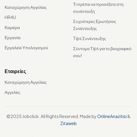
Τι πρέπει να προσέξετε στη
Καταχώρηση Αγγελίας
συνέντευξη
HR4U
Συχνότερες Ερωτήσεις
Καριέρα
Συνέντευξης
Εργασία
Tips Συνέντευξης
Εργαλεία Υπολογισμού
Σύντομα Τips για το βιογραφικό
σου!
Εταιρείες
Καταχώρηση Αγγελίας
Αγγελίες
©2025 Jobclick. All Rights Reserved. Made by
OnlineAnazitisi
&
Zitaweb