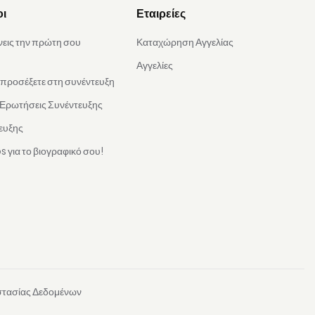
οι
Εταιρείες
νεις την πρώτη σου
Καταχώρηση Αγγελίας
Αγγελίες
α προσέξετε στη συνέντευξη
 Ερωτήσεις Συνέντευξης
ευξης
s για το βιογραφικό σου!
στασίας Δεδομένων