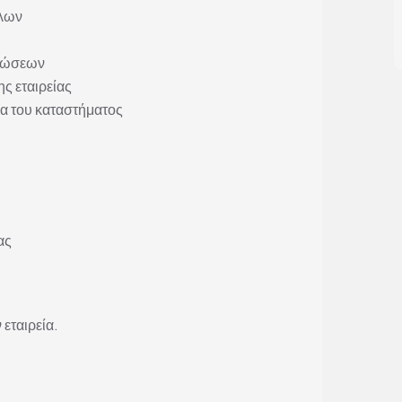
λλων
ρεώσεων
ς εταιρείας
α του καταστήματος
ας
 εταιρεία.