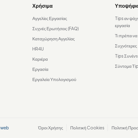
Χρήσιμα
Υποψήφι
Αγγελίες Εργασίας
Tips αν ψάχ
εργασία
Συχνές Ερωτήσεις (FAQ)
Τι πρέπει ν
Καταχώρηση Αγγελίας
Συχνότερες
HR4U
Tips Συνέντ
Καριέρα
Σύντομα Τip
Εργασία
Εργαλεία Υπολογισμού
aweb
Όροι Χρήσης
Πολιτική Cookies
Πολιτική Προ