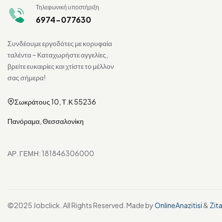
Τηλεφωνική υποστήριξη
6974-077630
Συνδέουμε εργοδότες με κορυφαία
ταλέντα – Καταχωρήστε αγγελίες,
βρείτε ευκαιρίες και χτίστε το μέλλον
σας σήμερα!
Σωκράτους 10, Τ.Κ 55236
Πανόραμα, Θεσσαλονίκη
ΑΡ. ΓΕΜΗ: 181846306000
©2025 Jobclick. All Rights Reserved. Made by
OnlineAnazitisi
&
Zit