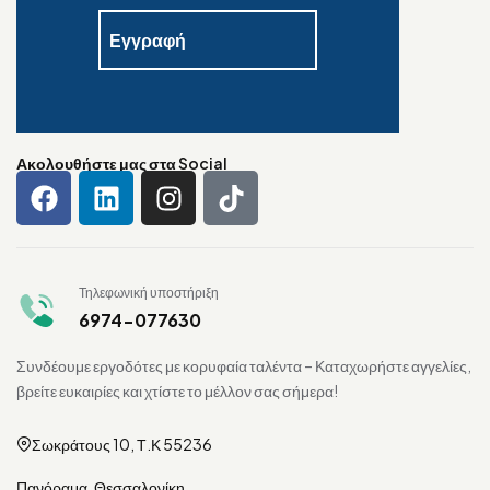
Ακολουθήστε μας στα Social
Τηλεφωνική υποστήριξη
6974-077630
Συνδέουμε εργοδότες με κορυφαία ταλέντα – Καταχωρήστε αγγελίες,
βρείτε ευκαιρίες και χτίστε το μέλλον σας σήμερα!
Σωκράτους 10, Τ.Κ 55236
Πανόραμα, Θεσσαλονίκη