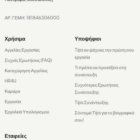
ΑΡ. ΓΕΜΗ: 181846306000
Χρήσιμα
Υποψήφιοι
Αγγελίες Εργασίας
Tips αν ψάχνεις την πρώτη σου
εργασία
Συχνές Ερωτήσεις (FAQ)
Τι πρέπει να προσέξετε στη
Καταχώρηση Αγγελίας
συνέντευξη
HR4U
Συχνότερες Ερωτήσεις
Καριέρα
Συνέντευξης
Εργασία
Tips Συνέντευξης
Εργαλεία Υπολογισμού
Σύντομα Τips για το βιογραφικό
σου!
Εταιρείες