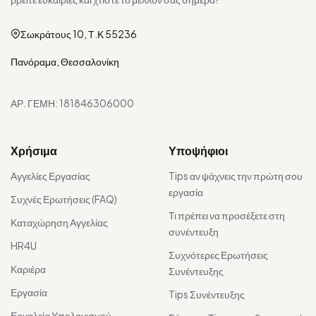
Σωκράτους 10, Τ.Κ 55236
Πανόραμα, Θεσσαλονίκη
ΑΡ. ΓΕΜΗ: 181846306000
Χρήσιμα
Υποψήφιοι
Αγγελίες Εργασίας
Tips αν ψάχνεις την πρώτη σου
εργασία
Συχνές Ερωτήσεις (FAQ)
Τι πρέπει να προσέξετε στη
Καταχώρηση Αγγελίας
συνέντευξη
HR4U
Συχνότερες Ερωτήσεις
Καριέρα
Συνέντευξης
Εργασία
Tips Συνέντευξης
Εργαλεία Υπολογισμού