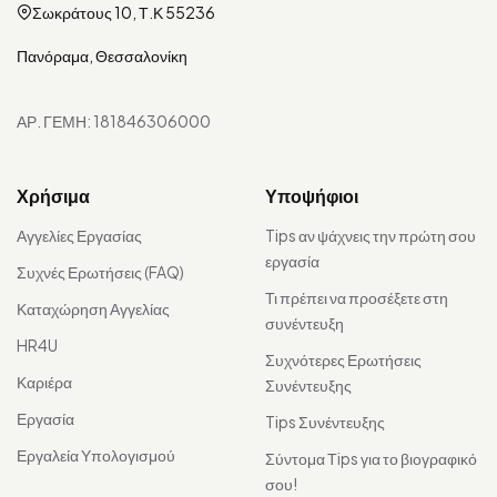
Σωκράτους 10, Τ.Κ 55236
Πανόραμα, Θεσσαλονίκη
ΑΡ. ΓΕΜΗ: 181846306000
Χρήσιμα
Υποψήφιοι
Αγγελίες Εργασίας
Tips αν ψάχνεις την πρώτη σου
εργασία
Συχνές Ερωτήσεις (FAQ)
Τι πρέπει να προσέξετε στη
Καταχώρηση Αγγελίας
συνέντευξη
HR4U
Συχνότερες Ερωτήσεις
Καριέρα
Συνέντευξης
Εργασία
Tips Συνέντευξης
Εργαλεία Υπολογισμού
Σύντομα Τips για το βιογραφικό
σου!