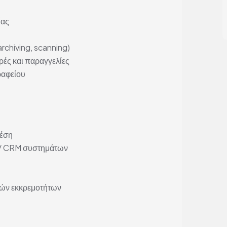
ίας
archiving, scanning)
ές και παραγγελίες
ραφείου
θέση
 / CRM συστημάτων
νών εκκρεμοτήτων