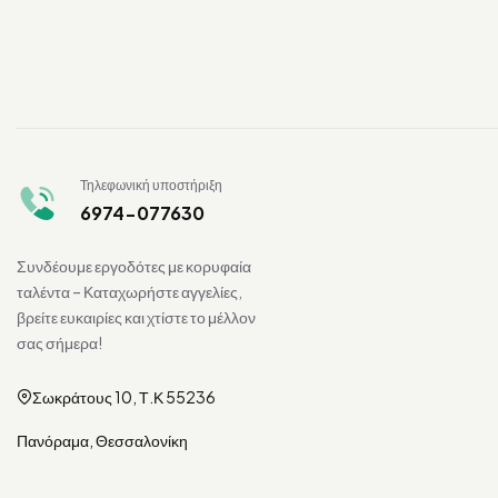
Τηλεφωνική υποστήριξη
6974-077630
Συνδέουμε εργοδότες με κορυφαία
ταλέντα – Καταχωρήστε αγγελίες,
βρείτε ευκαιρίες και χτίστε το μέλλον
σας σήμερα!
Σωκράτους 10, Τ.Κ 55236
Πανόραμα, Θεσσαλονίκη