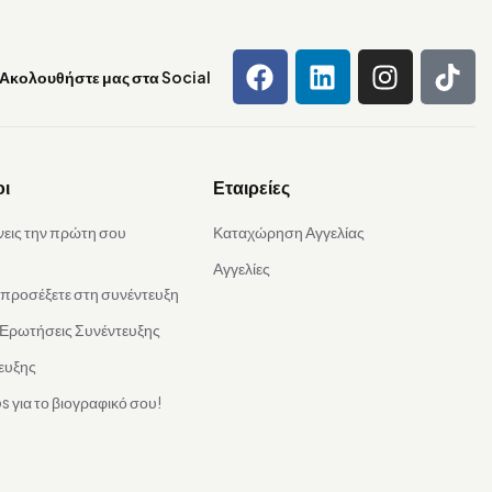
Ακολουθήστε μας στα Social
οι
Εταιρείες
νεις την πρώτη σου
Καταχώρηση Αγγελίας
Αγγελίες
α προσέξετε στη συνέντευξη
 Ερωτήσεις Συνέντευξης
ευξης
s για το βιογραφικό σου!