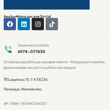
Ακολουθήστε μας στα Social
Τηλεφωνική υποστήριξη
6974-077630
Συνδέουμε εργοδότες με κορυφαία ταλέντα – Καταχωρήστε αγγελίες,
βρείτε ευκαιρίες και χτίστε το μέλλον σας σήμερα!
Σωκράτους 10, Τ.Κ 55236
Πανόραμα, Θεσσαλονίκη
ΑΡ. ΓΕΜΗ: 181846306000