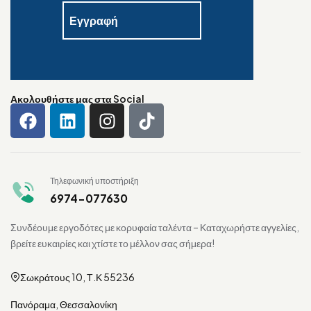
Ακολουθήστε μας στα Social
Τηλεφωνική υποστήριξη
6974-077630
Συνδέουμε εργοδότες με κορυφαία ταλέντα – Καταχωρήστε αγγελίες,
βρείτε ευκαιρίες και χτίστε το μέλλον σας σήμερα!
Σωκράτους 10, Τ.Κ 55236
Πανόραμα, Θεσσαλονίκη