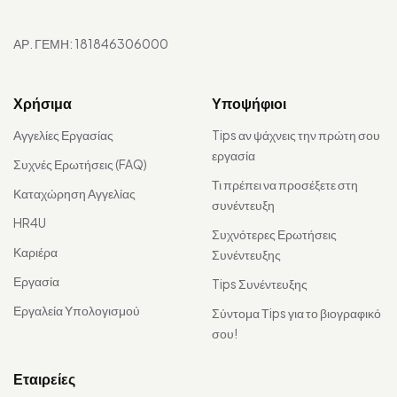
ΑΡ. ΓΕΜΗ: 181846306000
Χρήσιμα
Υποψήφιοι
Αγγελίες Εργασίας
Tips αν ψάχνεις την πρώτη σου
εργασία
Συχνές Ερωτήσεις (FAQ)
Τι πρέπει να προσέξετε στη
Καταχώρηση Αγγελίας
συνέντευξη
HR4U
Συχνότερες Ερωτήσεις
Καριέρα
Συνέντευξης
Εργασία
Tips Συνέντευξης
Εργαλεία Υπολογισμού
Σύντομα Τips για το βιογραφικό
σου!
Εταιρείες