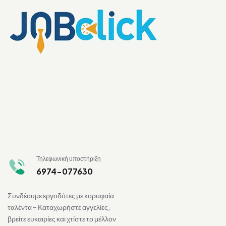
Τηλεφωνική υποστήριξη
6974-077630
Συνδέουμε εργοδότες με κορυφαία
ταλέντα – Καταχωρήστε αγγελίες,
βρείτε ευκαιρίες και χτίστε το μέλλον