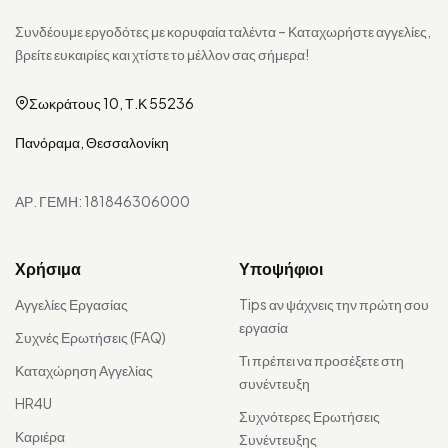
Συνδέουμε εργοδότες με κορυφαία ταλέντα – Καταχωρήστε αγγελίες,
βρείτε ευκαιρίες και χτίστε το μέλλον σας σήμερα!
Σωκράτους 10, Τ.Κ 55236
Πανόραμα, Θεσσαλονίκη
ΑΡ. ΓΕΜΗ: 181846306000
Χρήσιμα
Υποψήφιοι
Αγγελίες Εργασίας
Tips αν ψάχνεις την πρώτη σου
εργασία
Συχνές Ερωτήσεις (FAQ)
Τι πρέπει να προσέξετε στη
Καταχώρηση Αγγελίας
συνέντευξη
HR4U
Συχνότερες Ερωτήσεις
Καριέρα
Συνέντευξης