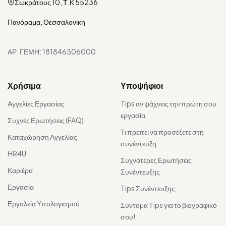
Σωκράτους 10, Τ.Κ 55236
Πανόραμα, Θεσσαλονίκη
ΑΡ. ΓΕΜΗ: 181846306000
Χρήσιμα
Υποψήφιοι
Αγγελίες Εργασίας
Tips αν ψάχνεις την πρώτη σου
εργασία
Συχνές Ερωτήσεις (FAQ)
Τι πρέπει να προσέξετε στη
Καταχώρηση Αγγελίας
συνέντευξη
HR4U
Συχνότερες Ερωτήσεις
Καριέρα
Συνέντευξης
Εργασία
Tips Συνέντευξης
Εργαλεία Υπολογισμού
Σύντομα Τips για το βιογραφικό
σου!