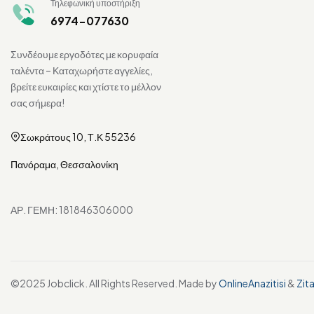
Τηλεφωνική υποστήριξη
6974-077630
Συνδέουμε εργοδότες με κορυφαία
ταλέντα – Καταχωρήστε αγγελίες,
βρείτε ευκαιρίες και χτίστε το μέλλον
σας σήμερα!
Σωκράτους 10, Τ.Κ 55236
Πανόραμα, Θεσσαλονίκη
ΑΡ. ΓΕΜΗ: 181846306000
©2025 Jobclick. All Rights Reserved. Made by
OnlineAnazitisi
&
Zit