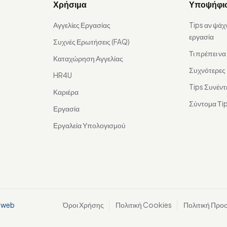
Χρήσιμα
Υποψήφι
Αγγελίες Εργασίας
Tips αν ψάχ
εργασία
Συχνές Ερωτήσεις (FAQ)
Τι πρέπει ν
Καταχώρηση Αγγελίας
Συχνότερες
HR4U
Tips Συνέντ
Καριέρα
Σύντομα Τip
Εργασία
Εργαλεία Υπολογισμού
aweb
Όροι Χρήσης
Πολιτική Cookies
Πολιτική Προ