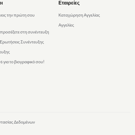
οι
Εταιρείες
νεις την πρώτη σου
Καταχώρηση Αγγελίας
Αγγελίες
α προσέξετε στη συνέντευξη
 Ερωτήσεις Συνέντευξης
ευξης
s για το βιογραφικό σου!
στασίας Δεδομένων