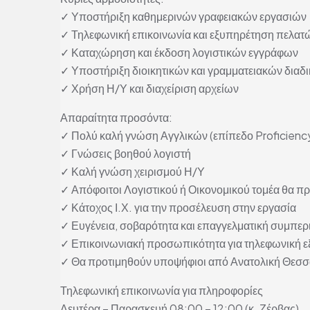
✓ Υποστήριξη καθημερινών γραφειακών εργασιών
✓ Τηλεφωνική επικοινωνία και εξυπηρέτηση πελατ
✓ Καταχώρηση και έκδοση λογιστικών εγγράφων
✓ Υποστήριξη διοικητικών και γραμματειακών διαδ
✓ Χρήση Η/Υ και διαχείριση αρχείων
Απαραίτητα προσόντα:
✓ Πολύ καλή γνώση Αγγλικών (επίπεδο Proficienc
✓ Γνώσεις βοηθού λογιστή
✓ Καλή γνώση χειρισμού Η/Υ
✓ Απόφοιτοι Λογιστικού ή Οικονομικού τομέα θα π
✓ Κάτοχος Ι.Χ. για την προσέλευση στην εργασία
✓ Ευγένεια, σοβαρότητα και επαγγελματική συμπε
✓ Επικοινωνιακή προσωπικότητα για τηλεφωνική 
✓ Θα προτιμηθούν υποψήφιοι από Ανατολική Θεσσ
Τηλεφωνική επικοινωνία για πληροφορίες
Δευτέρα – Παρασκευή 08:00 – 12:00 (κ. Ζέρβας)