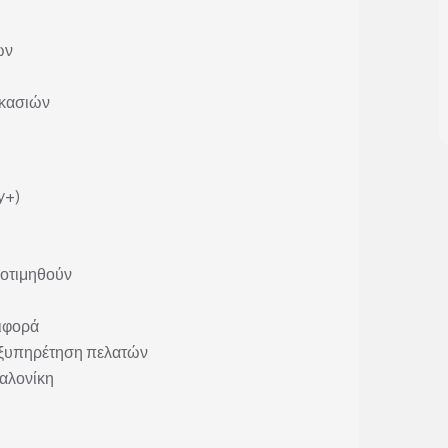
ών
ικασιών
y+)
ροτιμηθούν
ριφορά
εξυπηρέτηση πελατών
αλονίκη