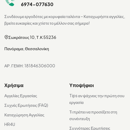
6974-077630
Συνδέουμε εργοδότες με κορυφαία ταλέντα – Καταχωρήστε αγγελίες,
βρείτε ευκαιρίες και χτίστε το μέλλον σας σήμερα!
Σωκράτους 10, Τ.Κ 55236
Πανόραμα, Θεσσαλονίκη
ΑΡ. ΓΕΜΗ: 181846306000
Χρήσιμα
Υποψήφιοι
Αγγελίες Εργασίας
Tips αν ψάχνεις την πρώτη σου
εργασία
Συχνές Ερωτήσεις (FAQ)
Τι πρέπει να προσέξετε στη
Καταχώρηση Αγγελίας
συνέντευξη
HR4U
Συχνότερες Ερωτήσεις