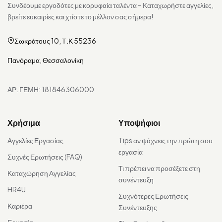
Συνδέουμε εργοδότες με κορυφαία ταλέντα – Καταχωρήστε αγγελίες,
βρείτε ευκαιρίες και χτίστε το μέλλον σας σήμερα!
Σωκράτους 10, Τ.Κ 55236
Πανόραμα, Θεσσαλονίκη
ΑΡ. ΓΕΜΗ: 181846306000
Χρήσιμα
Υποψήφιοι
Αγγελίες Εργασίας
Tips αν ψάχνεις την πρώτη σου
εργασία
Συχνές Ερωτήσεις (FAQ)
Τι πρέπει να προσέξετε στη
Καταχώρηση Αγγελίας
συνέντευξη
HR4U
Συχνότερες Ερωτήσεις
Καριέρα
Συνέντευξης