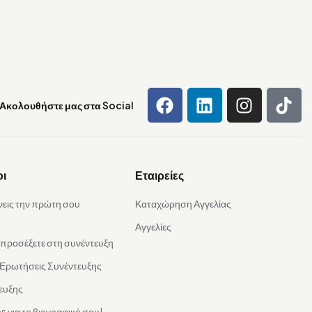
Ακολουθήστε μας στα Social
οι
Εταιρείες
νεις την πρώτη σου
Καταχώρηση Αγγελίας
Αγγελίες
α προσέξετε στη συνέντευξη
 Ερωτήσεις Συνέντευξης
ευξης
s για το βιογραφικό σου!