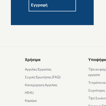
Χρήσιμα
Υποψήφι
Αγγελίες Εργασίας
Tips αν ψάχ
εργασία
Συχνές Ερωτήσεις (FAQ)
Τι πρέπει ν
Καταχώρηση Αγγελίας
Συχνότερες
HR4U
Tips Συνέντ
Καριέρα
Σύντομα Τip