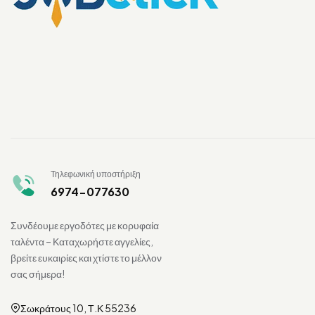
Τηλεφωνική υποστήριξη
6974-077630
Συνδέουμε εργοδότες με κορυφαία
ταλέντα – Καταχωρήστε αγγελίες,
βρείτε ευκαιρίες και χτίστε το μέλλον
σας σήμερα!
Σωκράτους 10, Τ.Κ 55236