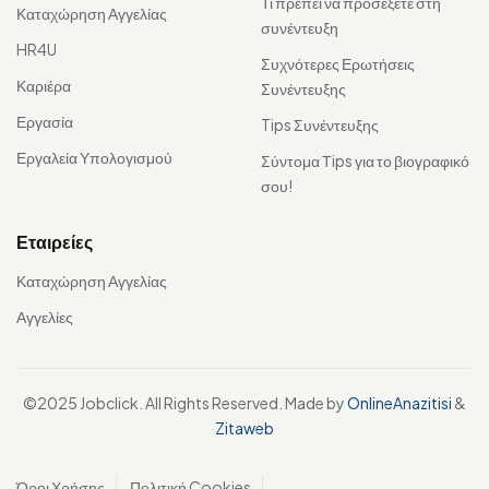
Τι πρέπει να προσέξετε στη
Καταχώρηση Αγγελίας
συνέντευξη
HR4U
Συχνότερες Ερωτήσεις
Καριέρα
Συνέντευξης
Εργασία
Tips Συνέντευξης
Εργαλεία Υπολογισμού
Σύντομα Τips για το βιογραφικό
σου!
Εταιρείες
Καταχώρηση Αγγελίας
Αγγελίες
©2025 Jobclick. All Rights Reserved. Made by
OnlineAnazitisi
&
Zitaweb
Όροι Χρήσης
Πολιτική Cookies