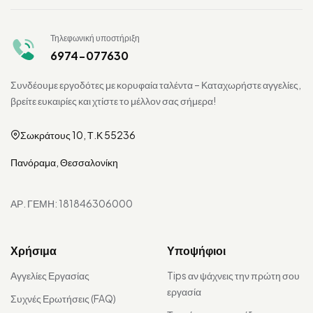
Τηλεφωνική υποστήριξη
6974-077630
Συνδέουμε εργοδότες με κορυφαία ταλέντα – Καταχωρήστε αγγελίες,
βρείτε ευκαιρίες και χτίστε το μέλλον σας σήμερα!
Σωκράτους 10, Τ.Κ 55236
Πανόραμα, Θεσσαλονίκη
ΑΡ. ΓΕΜΗ: 181846306000
Χρήσιμα
Υποψήφιοι
Αγγελίες Εργασίας
Tips αν ψάχνεις την πρώτη σου
εργασία
Συχνές Ερωτήσεις (FAQ)