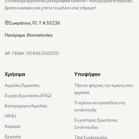
Συνδέουμε εργοδότες με κορυφαία ταλέντα – Καταχωρήστε αγγελίες,
βρείτε ευκαιρίες και χτίστε το μέλλον σας σήμερα!
Σωκράτους 10, Τ.Κ 55236
Πανόραμα, Θεσσαλονίκη
ΑΡ. ΓΕΜΗ: 181846306000
Χρήσιμα
Υποψήφιοι
Αγγελίες Εργασίας
Tips αν ψάχνεις την πρώτη σου
εργασία
Συχνές Ερωτήσεις (FAQ)
Τι πρέπει να προσέξετε στη
Καταχώρηση Αγγελίας
συνέντευξη
HR4U
Συχνότερες Ερωτήσεις
Καριέρα
Συνέντευξης
Εργασία
Tips Συνέντευξης