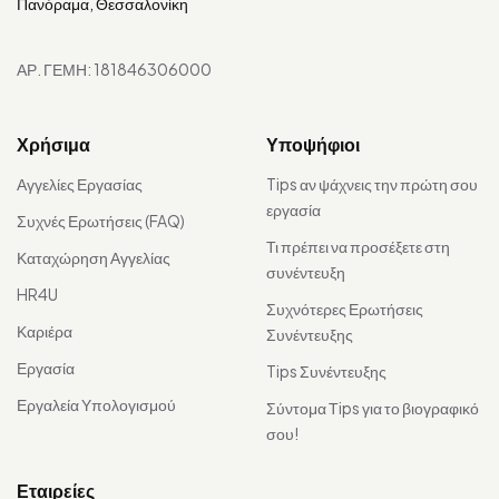
Πανόραμα, Θεσσαλονίκη
ΑΡ. ΓΕΜΗ: 181846306000
Χρήσιμα
Υποψήφιοι
Αγγελίες Εργασίας
Tips αν ψάχνεις την πρώτη σου
εργασία
Συχνές Ερωτήσεις (FAQ)
Τι πρέπει να προσέξετε στη
Καταχώρηση Αγγελίας
συνέντευξη
HR4U
Συχνότερες Ερωτήσεις
Καριέρα
Συνέντευξης
Εργασία
Tips Συνέντευξης
Εργαλεία Υπολογισμού
Σύντομα Τips για το βιογραφικό
σου!
Εταιρείες