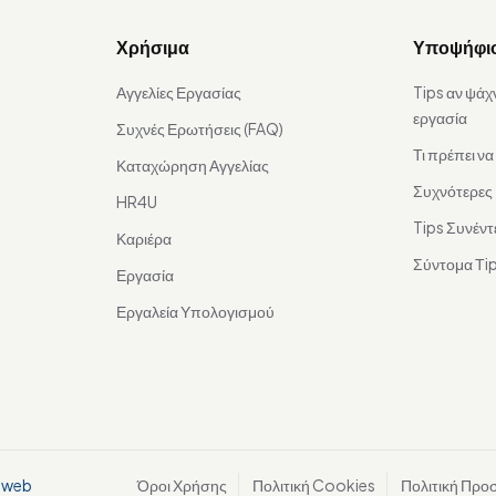
Χρήσιμα
Υποψήφι
Αγγελίες Εργασίας
Tips αν ψάχ
εργασία
Συχνές Ερωτήσεις (FAQ)
Τι πρέπει ν
Καταχώρηση Αγγελίας
Συχνότερες
HR4U
Tips Συνέντ
Καριέρα
Σύντομα Τip
Εργασία
Εργαλεία Υπολογισμού
aweb
Όροι Χρήσης
Πολιτική Cookies
Πολιτική Προ