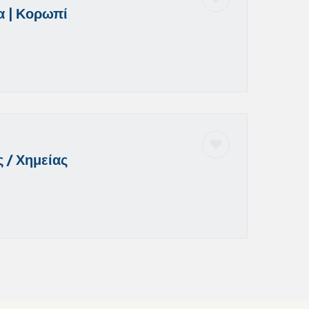
α | Κορωπί
 / Χημείας