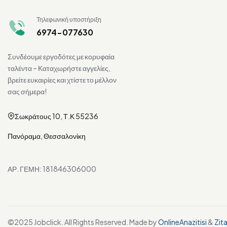
Τηλεφωνική υποστήριξη
6974-077630
Συνδέουμε εργοδότες με κορυφαία
ταλέντα – Καταχωρήστε αγγελίες,
βρείτε ευκαιρίες και χτίστε το μέλλον
σας σήμερα!
Σωκράτους 10, Τ.Κ 55236
Πανόραμα, Θεσσαλονίκη
ΑΡ. ΓΕΜΗ: 181846306000
©2025 Jobclick. All Rights Reserved. Made by
OnlineAnazitisi
&
Zit