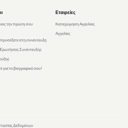
οι
Εταιρείες
νεις την πρώτη σου
Καταχώρηση Αγγελίας
Αγγελίες
α προσέξετε στη συνέντευξη
 Ερωτήσεις Συνέντευξης
ευξης
s για το βιογραφικό σου!
στασίας Δεδομένων