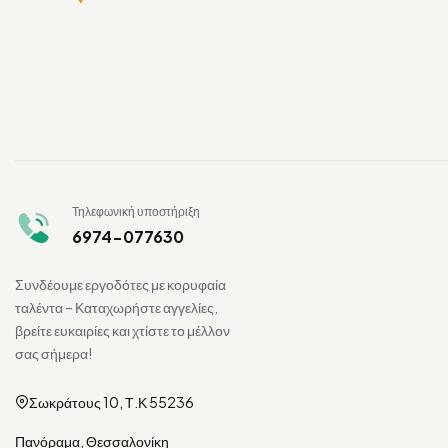
Τηλεφωνική υποστήριξη
6974-077630
Συνδέουμε εργοδότες με κορυφαία
ταλέντα – Καταχωρήστε αγγελίες,
βρείτε ευκαιρίες και χτίστε το μέλλον
σας σήμερα!
Σωκράτους 10, Τ.Κ 55236
Πανόραμα, Θεσσαλονίκη