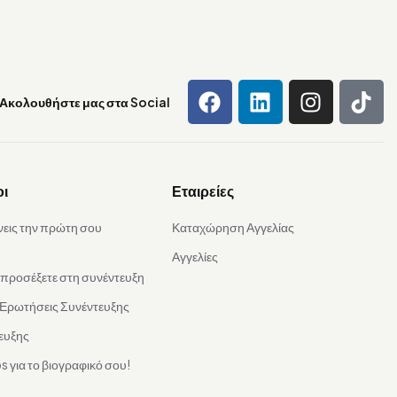
Ακολουθήστε μας στα Social
οι
Εταιρείες
νεις την πρώτη σου
Καταχώρηση Αγγελίας
Αγγελίες
α προσέξετε στη συνέντευξη
 Ερωτήσεις Συνέντευξης
ευξης
s για το βιογραφικό σου!