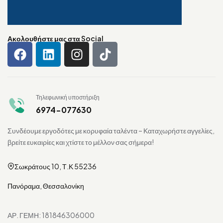
Ακολουθήστε μας στα Social
Τηλεφωνική υποστήριξη
6974-077630
Συνδέουμε εργοδότες με κορυφαία ταλέντα – Καταχωρήστε αγγελίες,
βρείτε ευκαιρίες και χτίστε το μέλλον σας σήμερα!
Σωκράτους 10, Τ.Κ 55236
Πανόραμα, Θεσσαλονίκη
ΑΡ. ΓΕΜΗ: 181846306000