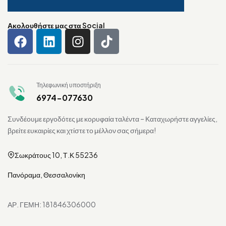
Ακολουθήστε μας στα Social
Τηλεφωνική υποστήριξη
6974-077630
Συνδέουμε εργοδότες με κορυφαία ταλέντα – Καταχωρήστε αγγελίες,
βρείτε ευκαιρίες και χτίστε το μέλλον σας σήμερα!
Σωκράτους 10, Τ.Κ 55236
Πανόραμα, Θεσσαλονίκη
ΑΡ. ΓΕΜΗ: 181846306000