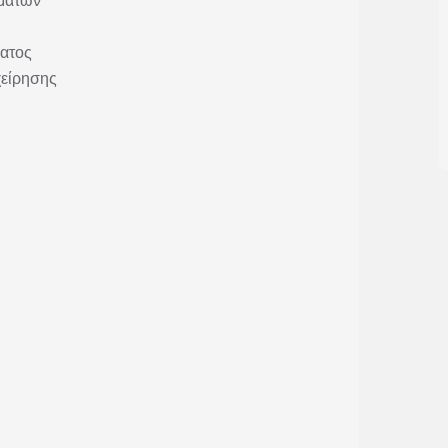
ματος
χείρησης