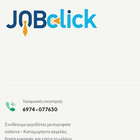
Τηλεφωνική υποστήριξη
6974-077630
Συνδέουμε εργοδότες με κορυφαία
ταλέντα – Καταχωρήστε αγγελίες,
βρείτε ευκαιρίες και χτίστε το μέλλον