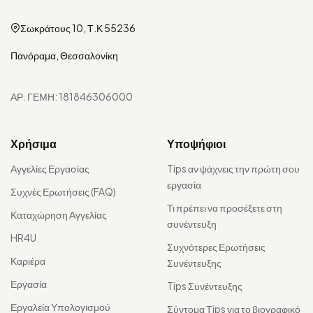
Σωκράτους 10, Τ.Κ 55236
Πανόραμα, Θεσσαλονίκη
ΑΡ. ΓΕΜΗ: 181846306000
Χρήσιμα
Υποψήφιοι
Αγγελίες Εργασίας
Tips αν ψάχνεις την πρώτη σου
εργασία
Συχνές Ερωτήσεις (FAQ)
Τι πρέπει να προσέξετε στη
Καταχώρηση Αγγελίας
συνέντευξη
HR4U
Συχνότερες Ερωτήσεις
Καριέρα
Συνέντευξης
Εργασία
Tips Συνέντευξης
Εργαλεία Υπολογισμού
Σύντομα Τips για το βιογραφικό