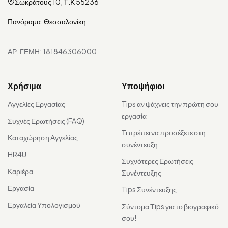
Σωκράτους 10, Τ.Κ 55236
Πανόραμα, Θεσσαλονίκη
ΑΡ. ΓΕΜΗ: 181846306000
Χρήσιμα
Υποψήφιοι
Αγγελίες Εργασίας
Tips αν ψάχνεις την πρώτη σου
εργασία
Συχνές Ερωτήσεις (FAQ)
Τι πρέπει να προσέξετε στη
Καταχώρηση Αγγελίας
συνέντευξη
HR4U
Συχνότερες Ερωτήσεις
Καριέρα
Συνέντευξης
Εργασία
Tips Συνέντευξης
Εργαλεία Υπολογισμού
Σύντομα Τips για το βιογραφικό
σου!