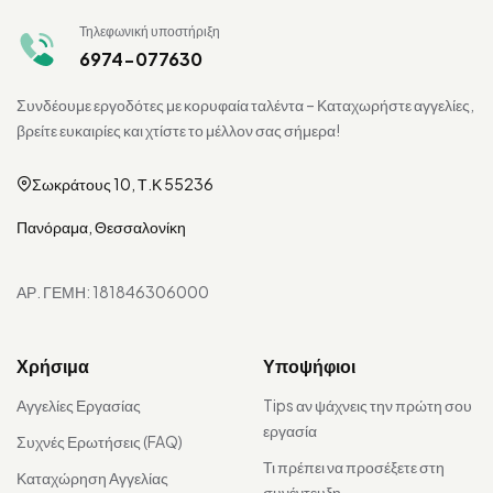
Τηλεφωνική υποστήριξη
6974-077630
Συνδέουμε εργοδότες με κορυφαία ταλέντα – Καταχωρήστε αγγελίες,
βρείτε ευκαιρίες και χτίστε το μέλλον σας σήμερα!
Σωκράτους 10, Τ.Κ 55236
Πανόραμα, Θεσσαλονίκη
ΑΡ. ΓΕΜΗ: 181846306000
Χρήσιμα
Υποψήφιοι
Αγγελίες Εργασίας
Tips αν ψάχνεις την πρώτη σου
εργασία
Συχνές Ερωτήσεις (FAQ)
Τι πρέπει να προσέξετε στη
Καταχώρηση Αγγελίας
συνέντευξη