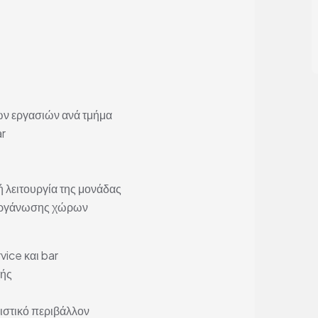
ών εργασιών ανά τμήμα
ar
ή λειτουργία της μονάδας
 οργάνωσης χώρων
vice και bar
χής
ιστικό περιβάλλον