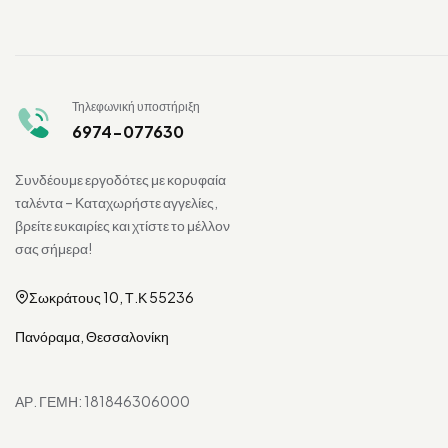
Τηλεφωνική υποστήριξη
6974-077630
Συνδέουμε εργοδότες με κορυφαία
ταλέντα – Καταχωρήστε αγγελίες,
βρείτε ευκαιρίες και χτίστε το μέλλον
σας σήμερα!
Σωκράτους 10, Τ.Κ 55236
Πανόραμα, Θεσσαλονίκη
ΑΡ. ΓΕΜΗ: 181846306000