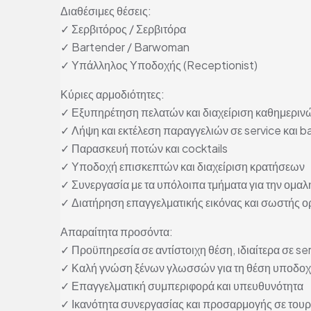
Διαθέσιμες θέσεις:
✓ Σερβιτόρος / Σερβιτόρα
✓ Bartender / Barwoman
✓ Υπάλληλος Υποδοχής (Receptionist)
Κύριες αρμοδιότητες:
✓ Εξυπηρέτηση πελατών και διαχείριση καθημεριν
✓ Λήψη και εκτέλεση παραγγελιών σε service και b
✓ Παρασκευή ποτών και cocktails
✓ Υποδοχή επισκεπτών και διαχείριση κρατήσεων
✓ Συνεργασία με τα υπόλοιπα τμήματα για την ομαλ
✓ Διατήρηση επαγγελματικής εικόνας και σωστής
Απαραίτητα προσόντα:
✓ Προϋπηρεσία σε αντίστοιχη θέση, ιδιαίτερα σε ser
✓ Καλή γνώση ξένων γλωσσών για τη θέση υποδο
✓ Επαγγελματική συμπεριφορά και υπευθυνότητα
✓ Ικανότητα συνεργασίας και προσαρμογής σε τουρ