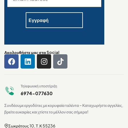
Ακολουθήστε μας στα Social
Τηλεφωνική υποστήριξη
6974-077630
Συνδέουμε εργοδότες με κορυφαία ταλέντα – Καταχωρήστε αγγελίες,
βρείτε ευκαιρίες και χτίστε το μέλλον σας σήμερα!
Σωκράτους 10, Τ.Κ 55236