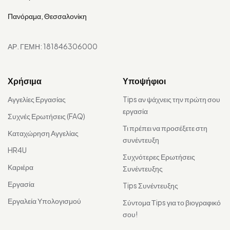
Πανόραμα, Θεσσαλονίκη
ΑΡ. ΓΕΜΗ: 181846306000
Χρήσιμα
Υποψήφιοι
Αγγελίες Εργασίας
Tips αν ψάχνεις την πρώτη σου
εργασία
Συχνές Ερωτήσεις (FAQ)
Τι πρέπει να προσέξετε στη
Καταχώρηση Αγγελίας
συνέντευξη
HR4U
Συχνότερες Ερωτήσεις
Καριέρα
Συνέντευξης
Εργασία
Tips Συνέντευξης
Εργαλεία Υπολογισμού
Σύντομα Τips για το βιογραφικό
σου!