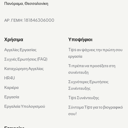
Πανόραμα, Θεσσαλονίκη
ΑΡ. ΓΕΜΗ: 181846306000
Χρήσιμα
Υποψήφιοι
Αγγελίες Εργασίας
Tips αν ψάχνεις την πρώτη σου
εργασία
Συχνές Ερωτήσεις (FAQ)
Τι πρέπει να προσέξετε στη
Καταχώρηση Αγγελίας
συνέντευξη
HR4U
Συχνότερες Ερωτήσεις
Καριέρα
Συνέντευξης
Εργασία
Tips Συνέντευξης
Εργαλεία Υπολογισμού
Σύντομα Τips για το βιογραφικό
σου!