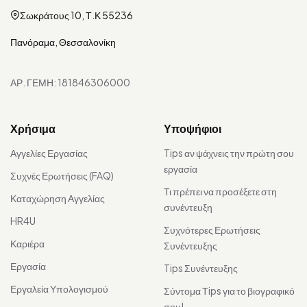
Σωκράτους 10, Τ.Κ 55236
Πανόραμα, Θεσσαλονίκη
ΑΡ. ΓΕΜΗ: 181846306000
Χρήσιμα
Υποψήφιοι
Αγγελίες Εργασίας
Tips αν ψάχνεις την πρώτη σου
εργασία
Συχνές Ερωτήσεις (FAQ)
Τι πρέπει να προσέξετε στη
Καταχώρηση Αγγελίας
συνέντευξη
HR4U
Συχνότερες Ερωτήσεις
Καριέρα
Συνέντευξης
Εργασία
Tips Συνέντευξης
Εργαλεία Υπολογισμού
Σύντομα Τips για το βιογραφικό
σου!