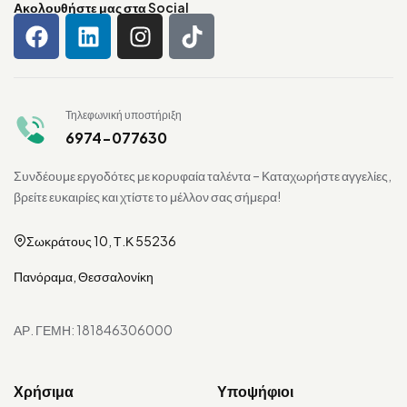
Ακολουθήστε μας στα Social
Τηλεφωνική υποστήριξη
6974-077630
Συνδέουμε εργοδότες με κορυφαία ταλέντα – Καταχωρήστε αγγελίες,
βρείτε ευκαιρίες και χτίστε το μέλλον σας σήμερα!
Σωκράτους 10, Τ.Κ 55236
Πανόραμα, Θεσσαλονίκη
ΑΡ. ΓΕΜΗ: 181846306000
Χρήσιμα
Υποψήφιοι