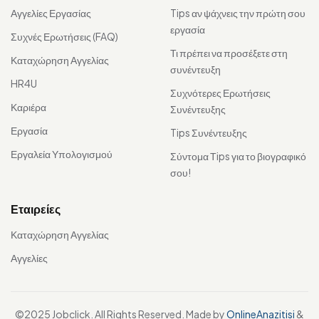
Αγγελίες Εργασίας
Tips αν ψάχνεις την πρώτη σου
εργασία
Συχνές Ερωτήσεις (FAQ)
Τι πρέπει να προσέξετε στη
Καταχώρηση Αγγελίας
συνέντευξη
HR4U
Συχνότερες Ερωτήσεις
Καριέρα
Συνέντευξης
Εργασία
Tips Συνέντευξης
Εργαλεία Υπολογισμού
Σύντομα Τips για το βιογραφικό
σου!
Εταιρείες
Καταχώρηση Αγγελίας
Αγγελίες
©2025 Jobclick. All Rights Reserved. Made by
OnlineAnazitisi
&