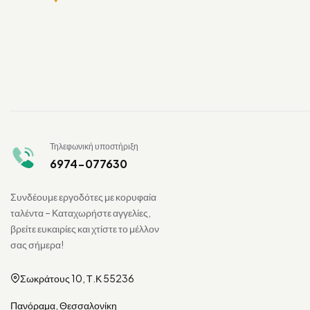
Τηλεφωνική υποστήριξη
6974-077630
Συνδέουμε εργοδότες με κορυφαία
ταλέντα – Καταχωρήστε αγγελίες,
βρείτε ευκαιρίες και χτίστε το μέλλον
σας σήμερα!
Σωκράτους 10, Τ.Κ 55236
Πανόραμα, Θεσσαλονίκη