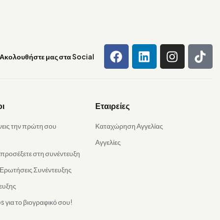
Ακολουθήστε μας στα Social
οι
Εταιρείες
νεις την πρώτη σου
Καταχώρηση Αγγελίας
Αγγελίες
α προσέξετε στη συνέντευξη
 Ερωτήσεις Συνέντευξης
ευξης
s για το βιογραφικό σου!