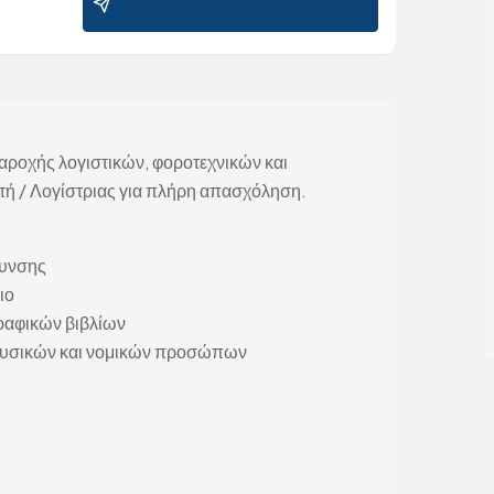
αροχής λογιστικών, φοροτεχνικών και
ή / Λογίστριας για πλήρη απασχόληση.
θυνσης
ιο
ραφικών βιβλίων
φυσικών και νομικών προσώπων