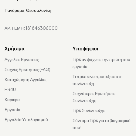
Πανόραμα, Θεσσαλονίκη
ΑΡ. ΓΕΜΗ: 181846306000
Χρήσιμα
Υποψήφιοι
Αγγελίες Εργασίας
Tips αν ψάχνεις την πρώτη σου
εργασία
Συχνές Ερωτήσεις (FAQ)
Τι πρέπει να προσέξετε στη
Καταχώρηση Αγγελίας
συνέντευξη
HR4U
Συχνότερες Ερωτήσεις
Καριέρα
Συνέντευξης
Εργασία
Tips Συνέντευξης
Εργαλεία Υπολογισμού
Σύντομα Τips για το βιογραφικό
σου!