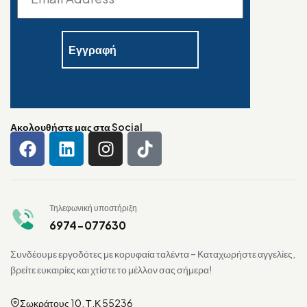
Ακολουθήστε μας στα Social
Τηλεφωνική υποστήριξη
6974-077630
Συνδέουμε εργοδότες με κορυφαία ταλέντα – Καταχωρήστε αγγελίες,
βρείτε ευκαιρίες και χτίστε το μέλλον σας σήμερα!
Σωκράτους 10, Τ.Κ 55236