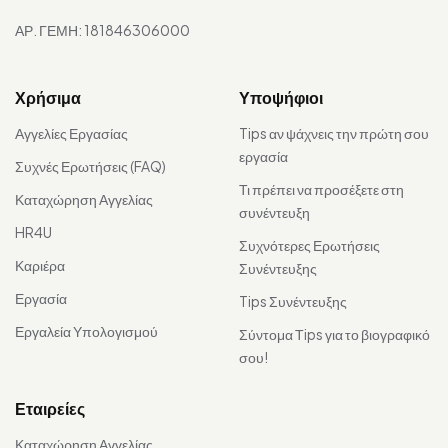
ΑΡ. ΓΕΜΗ: 181846306000
Χρήσιμα
Υποψήφιοι
Αγγελίες Εργασίας
Tips αν ψάχνεις την πρώτη σου
εργασία
Συχνές Ερωτήσεις (FAQ)
Τι πρέπει να προσέξετε στη
Καταχώρηση Αγγελίας
συνέντευξη
HR4U
Συχνότερες Ερωτήσεις
Καριέρα
Συνέντευξης
Εργασία
Tips Συνέντευξης
Εργαλεία Υπολογισμού
Σύντομα Τips για το βιογραφικό
σου!
Εταιρείες
Καταχώρηση Αγγελίας