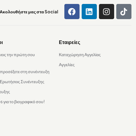
Ακολουθήστε μας στα Social
οι
Εταιρείες
νεις την πρώτη σου
Καταχώρηση Αγγελίας
Αγγελίες
α προσέξετε στη συνέντευξη
 Ερωτήσεις Συνέντευξης
ευξης
s για το βιογραφικό σου!