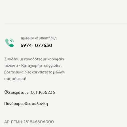
Τηλεφωνική υποστήριξη
6974-077630
Συνδέουμε εργοδότες με κορυφαία
ταλέντα – Καταχωρήστε αγγελίες,
βρείτε ευκαιρίες και χτίστε το μέλλον
σας σήμερα!
Σωκράτους 10, Τ.Κ 55236
Πανόραμα, Θεσσαλονίκη
ΑΡ. ΓΕΜΗ: 181846306000