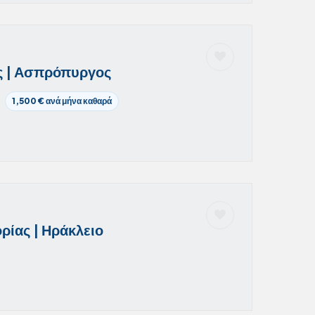
ές | Ασπρόπυργος
1,500 € ανά μήνα καθαρά
ρίας | Ηράκλειο