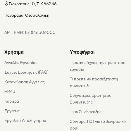
Σωκράτους 10, Τ.Κ 55236
Πανόραμα, Θεσσαλονίκη
ΑΡ. ΓΕΜΗ: 181846306000
Χρήσιμα
Υποψήφιοι
Αγγελίες Εργασίας
Tips αν ψάχνεις την πρώτη σου
εργασία
Συχνές Ερωτήσεις (FAQ)
Τι πρέπει να προσέξετε στη
Καταχώρηση Αγγελίας
συνέντευξη
HR4U
Συχνότερες Ερωτήσεις
Καριέρα
Συνέντευξης
Εργασία
Tips Συνέντευξης
Εργαλεία Υπολογισμού
Σύντομα Τips για το βιογραφικό
σου!