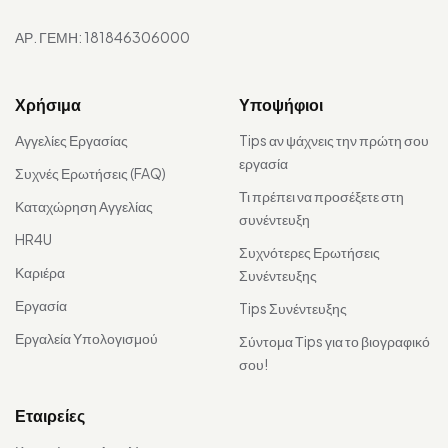
ΑΡ. ΓΕΜΗ: 181846306000
Χρήσιμα
Υποψήφιοι
Αγγελίες Εργασίας
Tips αν ψάχνεις την πρώτη σου
εργασία
Συχνές Ερωτήσεις (FAQ)
Τι πρέπει να προσέξετε στη
Καταχώρηση Αγγελίας
συνέντευξη
HR4U
Συχνότερες Ερωτήσεις
Καριέρα
Συνέντευξης
Εργασία
Tips Συνέντευξης
Εργαλεία Υπολογισμού
Σύντομα Τips για το βιογραφικό
σου!
Εταιρείες