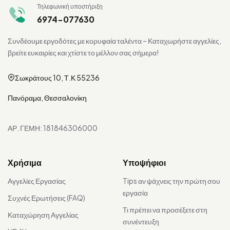
Τηλεφωνική υποστήριξη
6974-077630
Συνδέουμε εργοδότες με κορυφαία ταλέντα – Καταχωρήστε αγγελίες,
βρείτε ευκαιρίες και χτίστε το μέλλον σας σήμερα!
Σωκράτους 10, Τ.Κ 55236
Πανόραμα, Θεσσαλονίκη
ΑΡ. ΓΕΜΗ: 181846306000
Χρήσιμα
Υποψήφιοι
Αγγελίες Εργασίας
Tips αν ψάχνεις την πρώτη σου
εργασία
Συχνές Ερωτήσεις (FAQ)
Τι πρέπει να προσέξετε στη
Καταχώρηση Αγγελίας
συνέντευξη