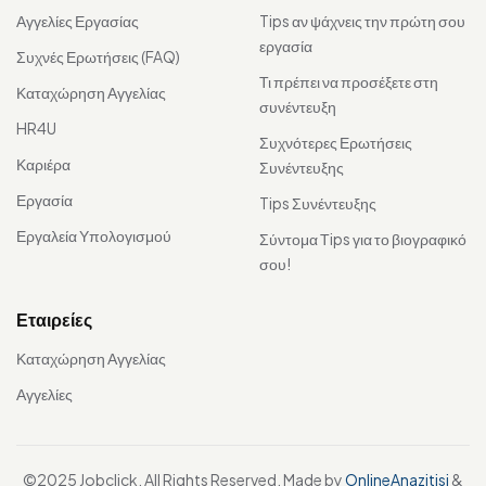
Αγγελίες Εργασίας
Tips αν ψάχνεις την πρώτη σου
εργασία
Συχνές Ερωτήσεις (FAQ)
Τι πρέπει να προσέξετε στη
Καταχώρηση Αγγελίας
συνέντευξη
HR4U
Συχνότερες Ερωτήσεις
Καριέρα
Συνέντευξης
Εργασία
Tips Συνέντευξης
Εργαλεία Υπολογισμού
Σύντομα Τips για το βιογραφικό
σου!
Εταιρείες
Καταχώρηση Αγγελίας
Αγγελίες
©2025 Jobclick. All Rights Reserved. Made by
OnlineAnazitisi
&