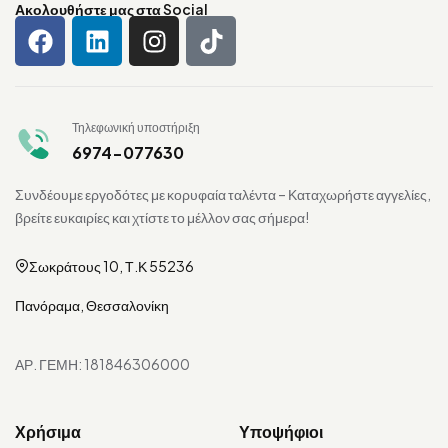
Ακολουθήστε μας στα Social
Τηλεφωνική υποστήριξη
6974-077630
Συνδέουμε εργοδότες με κορυφαία ταλέντα – Καταχωρήστε αγγελίες,
βρείτε ευκαιρίες και χτίστε το μέλλον σας σήμερα!
Σωκράτους 10, Τ.Κ 55236
Πανόραμα, Θεσσαλονίκη
ΑΡ. ΓΕΜΗ: 181846306000
Χρήσιμα
Υποψήφιοι