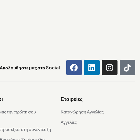
Ακολουθήστε μας στα Social
οι
Εταιρείες
νεις την πρώτη σου
Καταχώρηση Αγγελίας
Αγγελίες
α προσέξετε στη συνέντευξη
 Ερωτήσεις Συνέντευξης