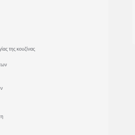
ίας της κουζίνας
των
ων
ση