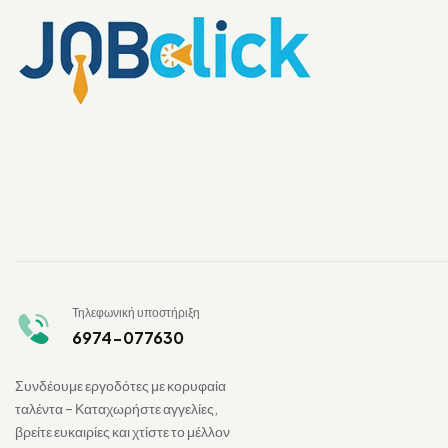
Τηλεφωνική υποστήριξη
6974-077630
Συνδέουμε εργοδότες με κορυφαία
ταλέντα – Καταχωρήστε αγγελίες,
βρείτε ευκαιρίες και χτίστε το μέλλον