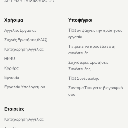
ΑΡ. ΓΕΜΗ: 181846306000
Χρήσιμα
Υποψήφιοι
Αγγελίες Εργασίας
Tips αν ψάχνεις την πρώτη σου
εργασία
Συχνές Ερωτήσεις (FAQ)
Τι πρέπει να προσέξετε στη
Καταχώρηση Αγγελίας
συνέντευξη
HR4U
Συχνότερες Ερωτήσεις
Καριέρα
Συνέντευξης
Εργασία
Tips Συνέντευξης
Εργαλεία Υπολογισμού
Σύντομα Τips για το βιογραφικό
σου!
Εταιρείες
Καταχώρηση Αγγελίας