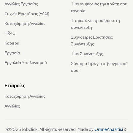
Αγγελίες Εργασίας
Tips αν ψάχνεις την πρώτη σου
εργασία
Συχνές Ερωτήσεις (FAQ)
Τι πρέπει να προσέξετε στη
Καταχώρηση Αγγελίας
συνέντευξη
HR4U
Συχνότερες Ερωτήσεις
Καριέρα
Συνέντευξης
Εργασία
Tips Συνέντευξης
Εργαλεία Υπολογισμού
Σύντομα Τips για το βιογραφικό
σου!
Εταιρείες
Καταχώρηση Αγγελίας
Αγγελίες
©2025 Jobclick. All Rights Reserved. Made by
OnlineAnazitisi
&