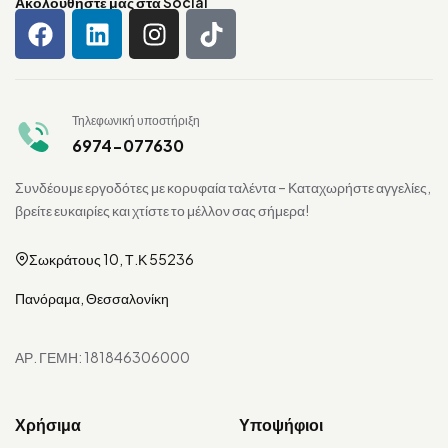
Ακολουθήστε μας στα Social
Τηλεφωνική υποστήριξη
6974-077630
Συνδέουμε εργοδότες με κορυφαία ταλέντα – Καταχωρήστε αγγελίες,
βρείτε ευκαιρίες και χτίστε το μέλλον σας σήμερα!
Σωκράτους 10, Τ.Κ 55236
Πανόραμα, Θεσσαλονίκη
ΑΡ. ΓΕΜΗ: 181846306000
Χρήσιμα
Υποψήφιοι