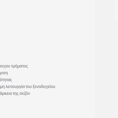
τοιχου τμήματος
γιση
ότητας
μη λειτουργία του ξενοδοχείου
άρκεια της σεζόν