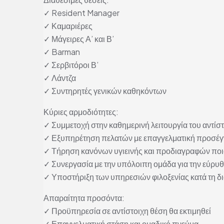
✓ Resident Manager
✓ Καμαριέρες
✓ Μάγειρες Α’ και Β’
✓ Barman
✓ Σερβιτόροι Β’
✓ Λάντζα
✓ Συντηρητές γενικών καθηκόντων
Κύριες αρμοδιότητες:
✓ Συμμετοχή στην καθημερινή λειτουργία του αντίσ
✓ Εξυπηρέτηση πελατών με επαγγελματική προσέγ
✓ Τήρηση κανόνων υγιεινής και προδιαγραφών ποι
✓ Συνεργασία με την υπόλοιπη ομάδα για την εύρυθ
✓ Υποστήριξη των υπηρεσιών φιλοξενίας κατά τη δι
Απαραίτητα προσόντα:
✓ Προϋπηρεσία σε αντίστοιχη θέση θα εκτιμηθεί
✓ Επαγγελματική στάση και ομαδικό πνεύμα