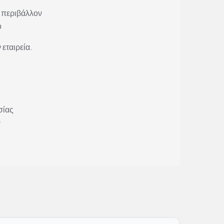
 περιβάλλον
ο
 εταιρεία.
σίας
ν