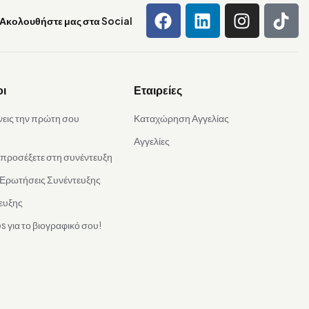
Ακολουθήστε μας στα Social
οι
Εταιρείες
νεις την πρώτη σου
Καταχώρηση Αγγελίας
Αγγελίες
α προσέξετε στη συνέντευξη
 Ερωτήσεις Συνέντευξης
ευξης
s για το βιογραφικό σου!