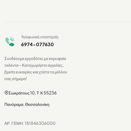
Τηλεφωνική υποστήριξη
6974-077630
Συνδέουμε εργοδότες με κορυφαία
ταλέντα – Καταχωρήστε αγγελίες,
βρείτε ευκαιρίες και χτίστε το μέλλον
σας σήμερα!
Σωκράτους 10, Τ.Κ 55236
Πανόραμα, Θεσσαλονίκη
ΑΡ. ΓΕΜΗ: 181846306000