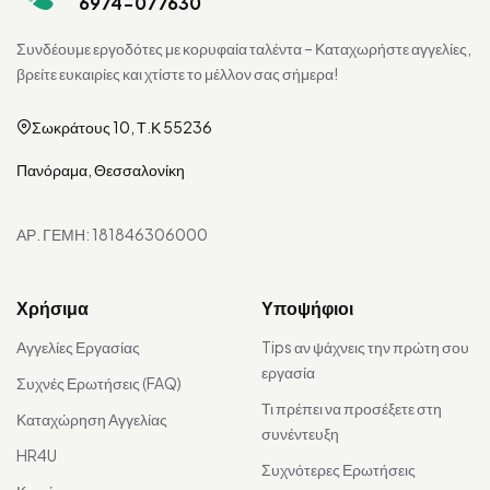
6974-077630
Συνδέουμε εργοδότες με κορυφαία ταλέντα – Καταχωρήστε αγγελίες,
βρείτε ευκαιρίες και χτίστε το μέλλον σας σήμερα!
Σωκράτους 10, Τ.Κ 55236
Πανόραμα, Θεσσαλονίκη
ΑΡ. ΓΕΜΗ: 181846306000
Χρήσιμα
Υποψήφιοι
Αγγελίες Εργασίας
Tips αν ψάχνεις την πρώτη σου
εργασία
Συχνές Ερωτήσεις (FAQ)
Τι πρέπει να προσέξετε στη
Καταχώρηση Αγγελίας
συνέντευξη
HR4U
Συχνότερες Ερωτήσεις