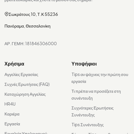
Σωκράτους 10, Τ.Κ 55236
Πανόραμα, Θεσσαλονίκη
ΑΡ. ΓΕΜΗ: 181846306000
Χρήσιμα
Υποψήφιοι
Αγγελίες Εργασίας
Tips αν ψάχνεις την πρώτη σου
εργασία
Συχνές Ερωτήσεις (FAQ)
Τι πρέπει να προσέξετε στη
Καταχώρηση Αγγελίας
συνέντευξη
HR4U
Συχνότερες Ερωτήσεις
Καριέρα
Συνέντευξης
Εργασία
Tips Συνέντευξης
Εργαλεία Υπολογισμού